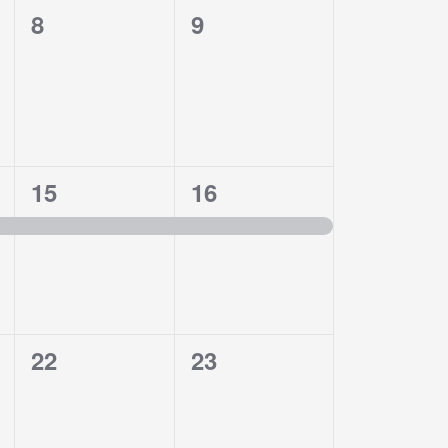
0
0
8
9
,
évènement,
évènement,
1
1
15
16
,
évènement,
évènement,
0
0
22
23
,
évènement,
évènement,