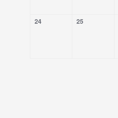
0
0
24
25
évènement,
évènement,