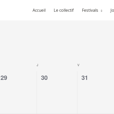
Accueil
Le collectif
Festivals
J
MERCREDI
JEUDI
VENDREDI
J
V
0
0
0
29
30
31
évènement,
évènement,
évènement