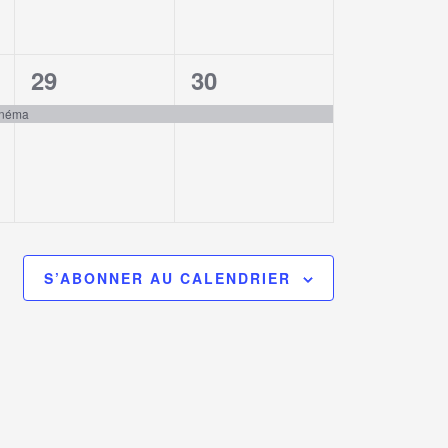
1
1
29
30
,
évènement,
évènement,
Cinéma
S’ABONNER AU CALENDRIER