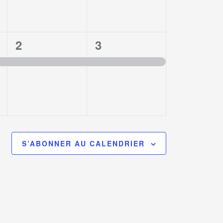
1
1
2
3
,
évènement,
évènement,
S’ABONNER AU CALENDRIER